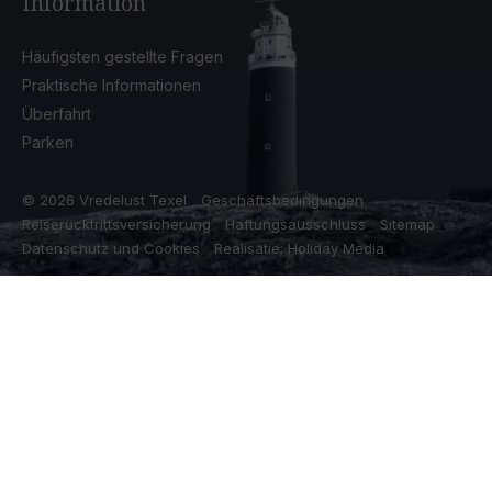
Information
Häufigsten gestellte Fragen
Praktische Informationen
Überfahrt
Parken
© 2026 Vredelust Texel
Geschäftsbedingungen
Reiserücktrittsversicherung
Haftungsausschluss
Sitemap
Datenschutz und Cookies
Realisatie: Holiday Media
Diese Webseite verwendet Cookies
Wir verwenden Cookies, um sicherzustellen, dass die Website
ordnungsgemäß funktioniert. Lesen Sie mehr über unsere
Verwendung von Cookies in unserer
Datenschutzerklärung
. Indem
Sie auf Zulassen klicken, stimmen Sie dem zu.
Ablehnen
Anpassen
Alle zulassen