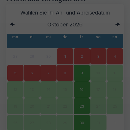
Oktober
2026
mo
di
mi
do
fr
sa
so
28
29
30
1
2
3
4
5
6
7
8
9
10
11
12
13
14
15
16
17
18
19
20
21
22
23
24
25
26
27
28
29
30
31
1