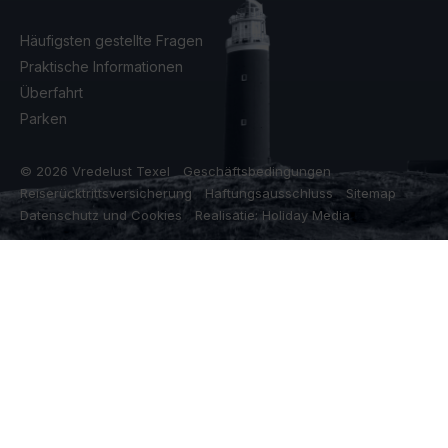
Häufigsten gestellte Fragen
Praktische Informationen
Überfahrt
Parken
© 2026 Vredelust Texel
Geschäftsbedingungen
Reiserücktrittsversicherung
Haftungsausschluss
Sitemap
Datenschutz und Cookies
Realisatie: Holiday Media
Diese Webseite verwendet Cookies
Wir verwenden Cookies, um sicherzustellen, dass die Website
ordnungsgemäß funktioniert. Lesen Sie mehr über unsere
Verwendung von Cookies in unserer
Datenschutzerklärung
. Indem
Sie auf Zulassen klicken, stimmen Sie dem zu.
Ablehnen
Anpassen
Alle zulassen