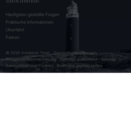
Information
Häufigsten gestellte Fragen
Praktische Informationen
Überfahrt
Parken
© 2026 Vredelust Texel
Geschäftsbedingungen
Reiserücktrittsversicherung
Haftungsausschluss
Sitemap
Datenschutz und Cookies
Realisatie: Holiday Media
Diese Webseite verwendet Cookies
Wir verwenden Cookies, um sicherzustellen, dass die Website
ordnungsgemäß funktioniert. Lesen Sie mehr über unsere
Verwendung von Cookies in unserer
Datenschutzerklärung
. Indem
Sie auf Zulassen klicken, stimmen Sie dem zu.
Ablehnen
Anpassen
Alle zulassen