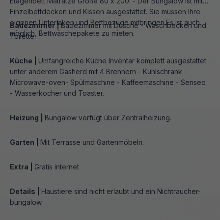
Etagenbett Matratze Größe 80 x 200. - Der Bungalow ist mit
Einzelbettdecken und Kissen ausgestattet. Sie müssen Ihre
eigenen Unterlaken und Bettbezüge mitbringen.Es ist auch
Badezimmer |
Badezimmer mit Dusche - Waschbecken und
möglich, Bettwäschepakete zu mieten.
Toilette.
Küche |
Umfangreiche Küche Inventar komplett ausgestattet
unter anderem Gasherd mit 4 Brennern - Kühlschrank -
Microwave-oven- Spülmaschine - Kaffeemaschine - Senseo
- Wasserkocher und Toaster.
Heizung |
Bungalow verfügt über Zentralheizung.
Garten |
Mit Terrasse und Gartenmöbeln.
Extra |
Gratis internet
Details |
Haustiere sind nicht erlaubt und ein Nichtraucher-
bungalow.