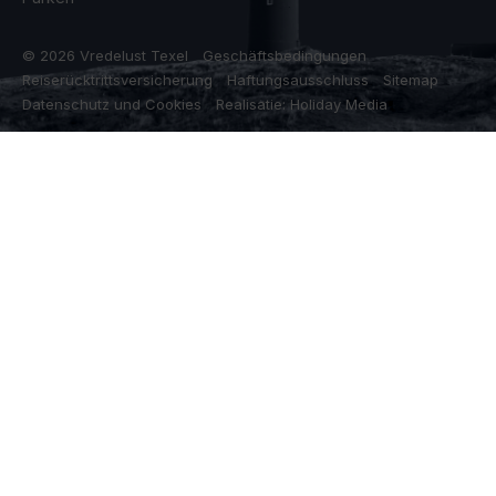
© 2026 Vredelust Texel
Geschäftsbedingungen
Reiserücktrittsversicherung
Haftungsausschluss
Sitemap
Datenschutz und Cookies
Realisatie: Holiday Media
Diese Webseite verwendet Cookies
Wir verwenden Cookies, um sicherzustellen, dass die Website
ordnungsgemäß funktioniert. Lesen Sie mehr über unsere
Verwendung von Cookies in unserer
Datenschutzerklärung
. Indem
Sie auf Zulassen klicken, stimmen Sie dem zu.
Ablehnen
Anpassen
Alle zulassen