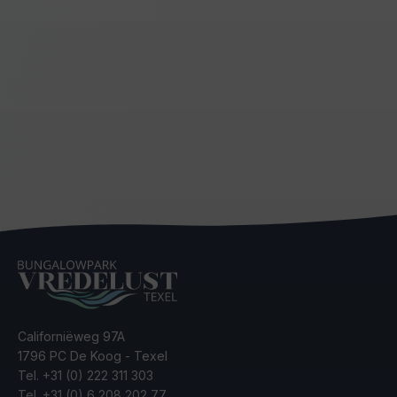
Californiëweg 97A
1796 PC De Koog - Texel
Tel.
+31 (0) 222 311 303
Tel.
+31 (0) 6 208 202 77