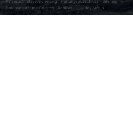
Reiserücktrittsversicherung
Haftungsausschluss
Sitemap
Datenschutz und Cookies
Realisatie: Holiday Media
Diese Webseite verwendet Cookies
Wir verwenden Cookies, um sicherzustellen, dass die Website
ordnungsgemäß funktioniert. Lesen Sie mehr über unsere
Verwendung von Cookies in unserer
Datenschutzerklärung
. Indem
Sie auf Zulassen klicken, stimmen Sie dem zu.
Ablehnen
Anpassen
Alle zulassen