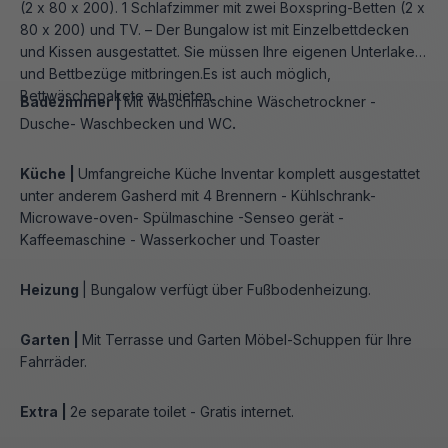
(2 x 80 x 200). 1 Schlafzimmer mit zwei Boxspring-Betten (2 x
80 x 200) und TV. – Der Bungalow ist mit Einzelbettdecken
und Kissen ausgestattet. Sie müssen Ihre eigenen Unterlaken
und Bettbezüge mitbringen.Es ist auch möglich,
Bettwäschepakete zu mieten.
Badezimmer |
Mit Waschmaschine Wäschetrockner -
Dusche- Waschbecken und WC
.
Küche |
Umfangreiche Küche Inventar komplett ausgestattet
unter anderem Gasherd mit 4 Brennern - Kühlschrank-
Microwave-oven- Spülmaschine -Senseo gerät -
Kaffeemaschine - Wasserkocher und Toaster
Heizung
| Bungalow verfügt über Fußbodenheizung.
Garten |
Mit Terrasse und Garten Möbel-Schuppen für Ihre
Fahrräder.
Extra |
2e separate toilet - Gratis internet.