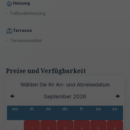
Heizung
Fußbodenheizung
Terrasse
Terrassenmöbel
Preise und Verfügbarkeit
September
2026
mo
di
mi
do
fr
sa
so
31
1
2
3
4
5
6