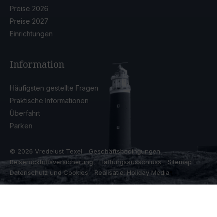
Preise 2026
Preise 2027
Einrichtungen
Information
Häufigsten gestellte Fragen
Praktische Informationen
Überfahrt
Parken
© 2026 Vredelust Texel
Geschäftsbedingungen
Reiserücktrittsversicherung
Haftungsausschluss
Sitemap
Datenschutz und Cookies
Realisatie: Holiday Media
Diese Webseite verwendet Cookies