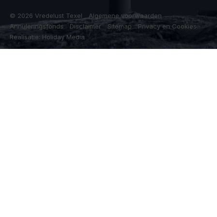
© 2026 Vredelust Texel
Algemene voorwaarden
Annuleringsfonds
Disclaimer
Sitemap
Privacy en Cookies
Realisatie: Holiday Media
Deze website gebruikt cookies
We gebruiken cookies om de website goed te laten functioneren.
Meer informatie is beschikbaar in onze
privacyverklaring
. Door op
accepteren te klikken, geef je aan hiermee akkoord te gaan.
Alleen noodzakelijk
Aanpassen
Alles accepteren