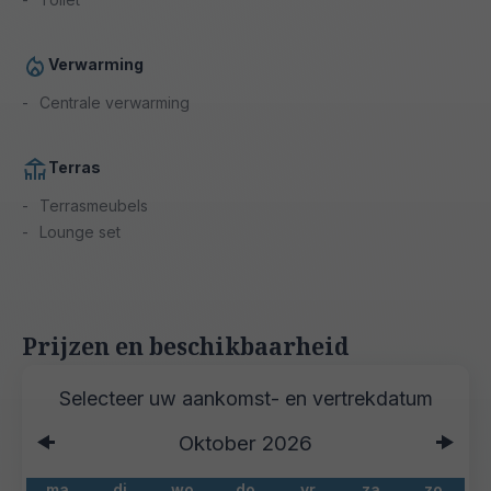
Verwarming
Centrale verwarming
Terras
Terrasmeubels
Lounge set
Prijzen en beschikbaarheid
Oktober
2026
ma
di
wo
do
vr
za
zo