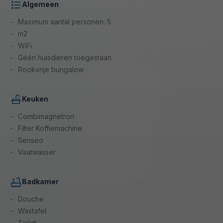
Algemeen
Maximum aantal personen: 5
m2
WiFi
Géén huisdieren toegestaan
Rookvrije bungalow
Keuken
Combimagnetron
Filter Koffiemachine
Senseo
Vaatwasser
Badkamer
Douche
Wastafel
Toilet