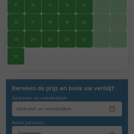
9
10
11
12
13
14
15
16
17
18
19
20
21
22
23
24
25
26
27
28
29
30
1
2
3
4
5
6
Bereken de prijs en boek uw verblijf:
Aankomst- en vertrekdatum
Aantal personen
2 personen