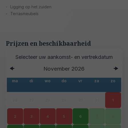
Ligging op het zuiden
Terrasmeubels
Prijzen en beschikbaarheid
November
2026
ma
di
wo
do
vr
za
zo
26
27
28
29
30
31
1
2
3
4
5
6
7
8