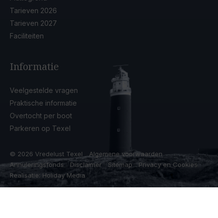
Tarieven 2026
Tarieven 2027
Faciliteiten
Informatie
Veelgestelde vragen
Praktische informatie
Overtocht per boot
Parkeren op Texel
© 2026 Vredelust Texel
Algemene voorwaarden
Annuleringsfonds
Disclaimer
Sitemap
Privacy en Cookies
Realisatie: Holiday Media
Deze website gebruikt cookies