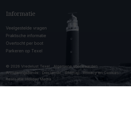
Informatie
Veelgestelde vragen
Praktische informatie
Overtocht per boot
Parkeren op Texel
© 2026 Vredelust Texel
Algemene voorwaarden
Annuleringsfonds
Disclaimer
Sitemap
Privacy en Cookies
Realisatie: Holiday Media
Deze website gebruikt cookies
We gebruiken cookies om de website goed te laten functioneren.
Meer informatie is beschikbaar in onze
privacyverklaring
. Door op
accepteren te klikken, geef je aan hiermee akkoord te gaan.
Alleen noodzakelijk
Aanpassen