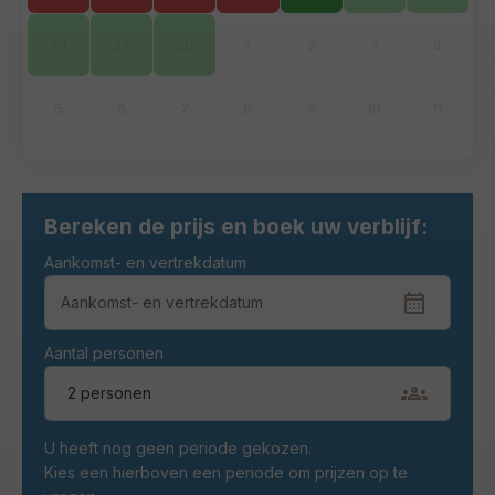
28
29
30
1
2
3
4
5
6
7
8
9
10
11
Bereken de prijs en boek uw verblijf:
Aankomst- en vertrekdatum
Aantal personen
2 personen
U heeft nog geen periode gekozen.
Kies een hierboven een periode om prijzen op te