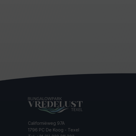
Californiëweg 97A
1796 PC De Koog - Texel