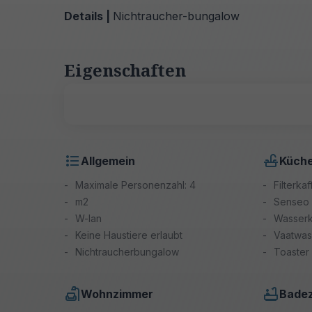
Details |
Nichtraucher-bungalow
Eigenschaften
Allgemein
Küch
Maximale Personenzahl: 4
Filterk
m2
Senseo
W-lan
Wasser
Keine Haustiere erlaubt
Vaatwas
Nichtraucherbungalow
Toaster
Wohnzimmer
Bade