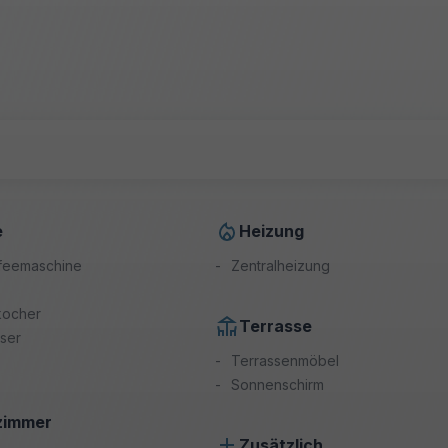
e
Heizung
affeemaschine
Zentralheizung
kocher
Terrasse
ser
Terrassenmöbel
Sonnenschirm
zimmer
Zusätzlich