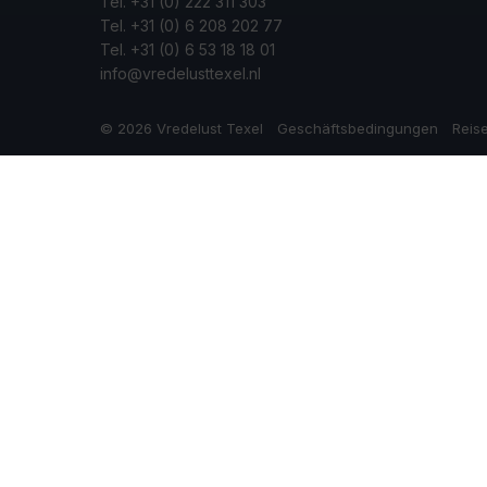
Tel.
+31 (0) 222 311 303
Tel.
+31 (0) 6 208 202 77
Tel.
+31 (0) 6 53 18 18 01
info@vredelusttexel.nl
© 2026 Vredelust Texel
Geschäftsbedingungen
Reise
Diese Webseite verwendet Cookies
Wir verwenden Cookies, um sicherzustellen, dass die
Datenschutzerklärung
. Indem Sie auf Zulassen klicke