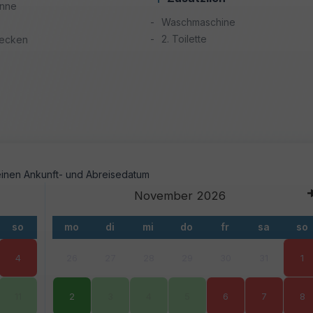
nne
Waschmaschine
2. Toilette
ecken
November
2026
so
mo
di
mi
do
fr
sa
so
4
26
27
28
29
30
31
1
11
2
3
4
5
6
7
8