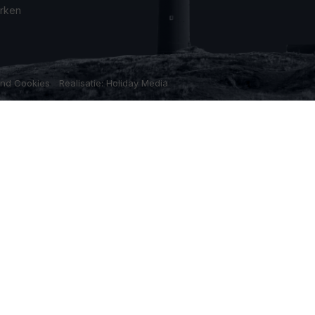
rken
und Cookies
Realisatie: Holiday Media
r unsere Verwendung von Cookies in unserer
Ablehnen
Anpassen
Alle zulassen