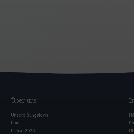
Über uns
I
Unsere Bungalows
Hä
Plan
Pr
Preise 2026
Üb