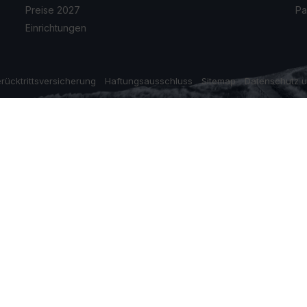
Preise 2027
Pa
Einrichtungen
rücktrittsversicherung
Haftungsausschluss
Sitemap
Datenschutz 
 Website ordnungsgemäß funktioniert. Lesen Sie mehr übe
n, stimmen Sie dem zu.